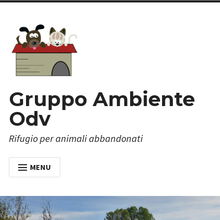
Skip
to
content
Gruppo Ambiente
Odv
Rifugio per animali abbandonati
MENU
HOME
CHI SIAMO