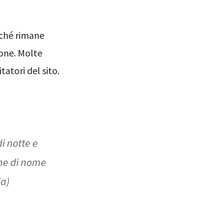
rché rimane
ione. Molte
tatori del sito.
di notte e
ane di nome
ia)