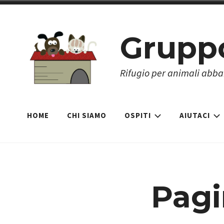
Skip
to
Grupp
content
Rifugio per animali abb
HOME
CHI SIAMO
OSPITI
AIUTACI
Pagi