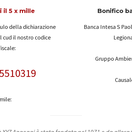
il 5 x mille
Bonifico b
ulo della dichiarazione
Banca Intesa S Paol
el cud il nostro codice
Legiona
fiscale:
Gruppo Ambie
5510319
Causal
mile:
 XYZ Aggeggi è stata fondata nel 1971 e da allora 