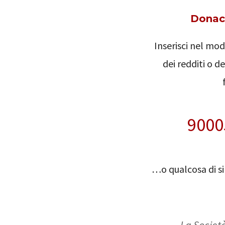
Donaci 
Inserisci nel mod
dei redditi o d
9000
…o qualcosa di si
La Società