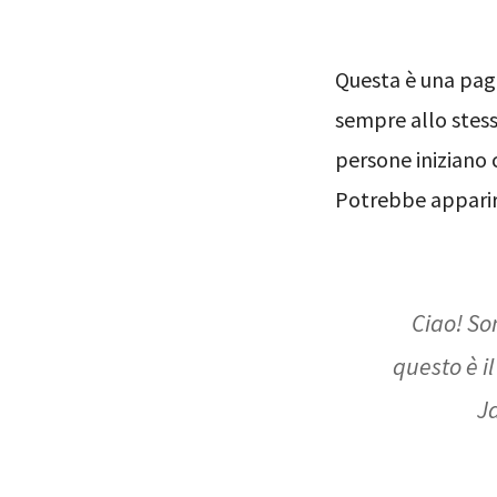
Questa è una pagi
sempre allo stess
persone iniziano c
Potrebbe apparir
Ciao! Son
questo è i
Ja