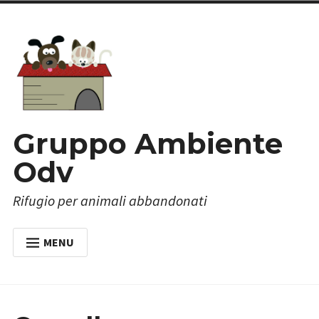
Skip
to
content
Gruppo Ambiente
Odv
Rifugio per animali abbandonati
MENU
HOME
CHI SIAMO