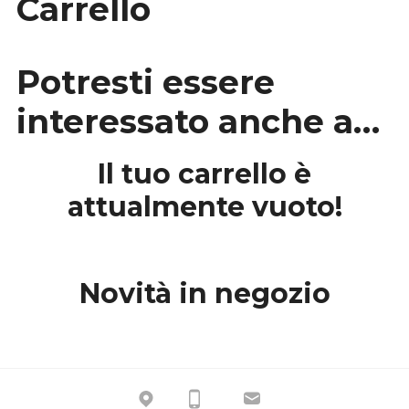
Carrello
Expan
OSPITI
child
menu
Expan
AIUTACI
child
Potresti essere
menu
NEWS
interessato anche a…
Expan
ALTRE INFO
child
menu
CONTATTI
Il tuo carrello è
attualmente vuoto!
Novità in negozio