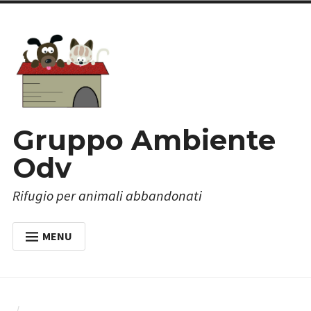
Skip
to
content
Gruppo Ambiente
Odv
Rifugio per animali abbandonati
MENU
HOME
CHI SIAMO